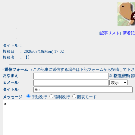
[
記事リスト
] [
新着記
タイトル
：
投稿日
： 2026/08/10(Mon) 17:02
投稿者
：
【】
- 返信フォーム
（この記事に返信する場合は下記フォームから投稿して下さ
おなまえ
＠
都道府県
(省
Ｅメール
タイトル
メッセージ
手動改行
強制改行
図表モード