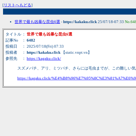
[
リストへもどる
]
世界で最も凶暴な昆虫6選
-
https://kakaku.click
25/07/18-07:33
No.64
タイトル
：
世界で最も凶暴な昆虫6選
記事No
：
6482
投稿日
： 2025/07/18(Fri) 07:33
投稿者
：
https://kakaku.click
【static.vnpt.vn】
参照先
：
https://kagaku.click/
スズメバチ、アリ、ミツバチ、さらには毛虫までが、この難しい気
https://kagaku.click/%E4%B8%96%E7%95%8C%E3%81%A7