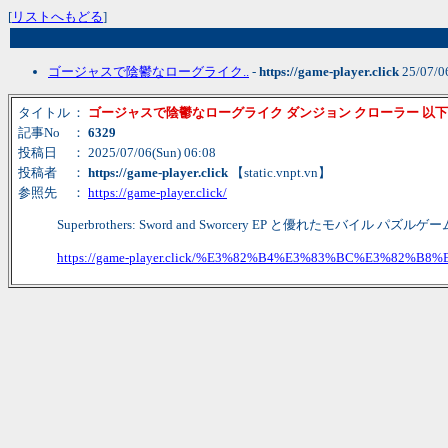
[
リストへもどる
]
ゴージャスで陰鬱なローグライク..
-
https://game-player.click
25/07/0
タイトル
：
ゴージャスで陰鬱なローグライク ダンジョン クローラー 以下、
記事No
：
6329
投稿日
： 2025/07/06(Sun) 06:08
投稿者
：
https://game-player.click
【static.vnpt.vn】
参照先
：
https://game-player.click/
Superbrothers: Sword and Sworcery EP と優れたモバイル 
https://game-player.click/%E3%82%B4%E3%83%BC%E3