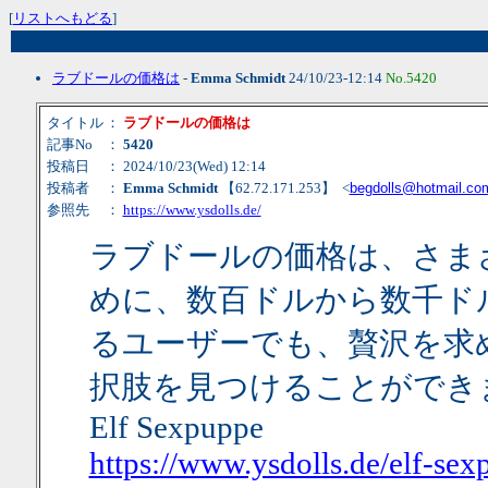
[
リストへもどる
]
ラブドールの価格は
-
Emma Schmidt
24/10/23-12:14
No.5420
タイトル
：
ラブドールの価格は
記事No
：
5420
投稿日
： 2024/10/23(Wed) 12:14
投稿者
：
Emma Schmidt
【62.72.171.253】 <
begdolls@hotmail.co
参照先
：
https://www.ysdolls.de/
ラブドールの価格は、さま
めに、数百ドルから数千ド
るユーザーでも、贅沢を求
択肢を見つけることができ
Elf Sexpuppe
https://www.ysdolls.de/elf-se